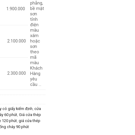
phẵng,
bề mặt
1.900.000
sơn
tỉnh
điện
màu
xám
2.100.000
hoặc
sơn
theo
mã
màu
Khách
2.300.000
Hàng
yêu
cầu …
 có giấy kiểm định
,
cửa
áy 60 phút
,
Giá cửa thép
y 120 phút
,
giá cửa thép
ống cháy 90 phút