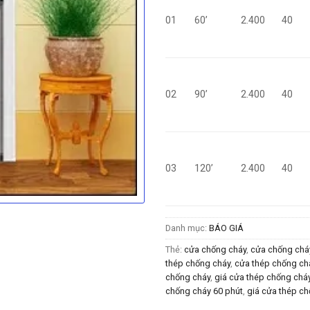
01
60’
2.400
40
02
90’
2.400
40
03
120’
2.400
40
Danh mục:
BÁO GIÁ
Thẻ:
cửa chống cháy
,
cửa chống cháy
thép chống cháy
,
cửa thép chống ch
chống cháy
,
giá cửa thép chống chá
chống cháy 60 phút
,
giá cửa thép ch