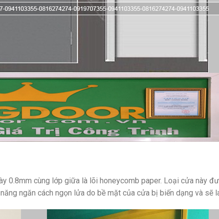
ày 0.8mm cùng lớp giữa là lõi honeycomb paper. Loại cửa này đượ
ả năng ngăn cách ngọn lửa do bề mặt của cửa bị biến dạng và sẽ l