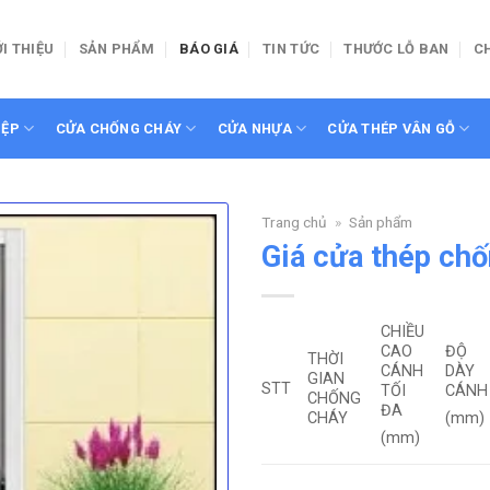
ỚI THIỆU
SẢN PHẨM
BÁO GIÁ
TIN TỨC
THƯỚC LỖ BAN
C
IỆP
CỬA CHỐNG CHÁY
CỬA NHỰA
CỬA THÉP VÂN GỖ
Trang chủ
»
Sản phẩm
Giá cửa thép ch
CHIỀU
CAO
ĐỘ
THỜI
CÁNH
DÀY
GIAN
STT
TỐI
CÁNH
CHỐNG
ĐA
CHÁY
(mm)
(mm)