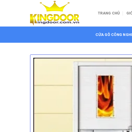
Bỏ
qua
TRANG CHỦ
GI
nội
dung
CỬA GỖ CÔNG NGH