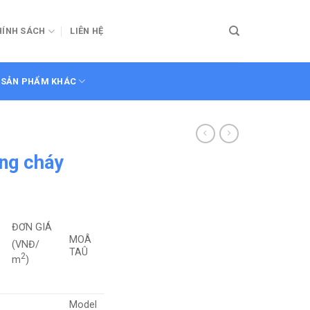
HÍNH SÁCH
LIÊN HỆ
SẢN PHẨM KHÁC
ống cháy
ĐƠN GIÁ
MOÂ
(VNĐ/
TAÛ
2
m
)
Model