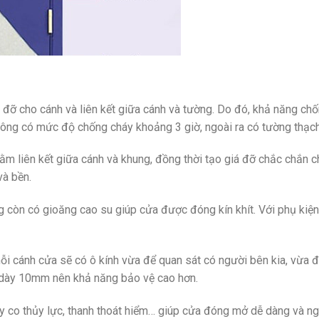
 đỡ cho cánh và liên kết giữa cánh và tường. Do đó, khả năng ch
tông có mức độ chống cháy khoảng 3 giờ, ngoài ra có tường thạc
hằm liên kết giữa cánh và khung, đồng thời tạo giá đỡ chắc chắn 
và bền.
ng còn có gioăng cao su giúp cửa được đóng kín khít. Với phụ kiệ
mỗi cánh cửa sẽ có ô kính vừa để quan sát có người bên kia, vừa đ
 dày 10mm nên khả năng bảo vệ cao hơn.
y co thủy lực, thanh thoát hiểm… giúp cửa đóng mở dễ dàng và ng