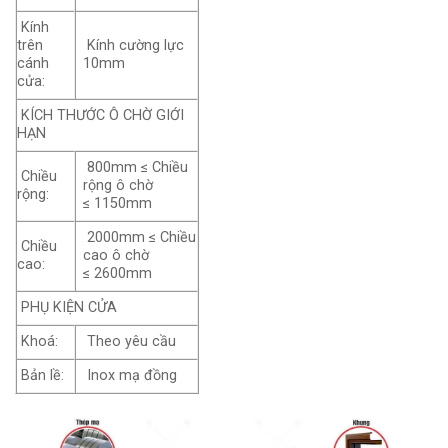
Kính
trên
Kính cường lực
cánh
10mm
cửa:
KÍCH THƯỚC Ô CHỜ GIỚI
HẠN
800mm ≤ Chiều
Chiều
rộng ô chờ
rộng:
≤ 1150mm
2000mm ≤ Chiều
Chiều
cao ô chờ
cao:
≤ 2600mm
PHỤ KIỆN CỬA
Khoá:
Theo yêu cầu
Bản lề:
Inox mạ đồng