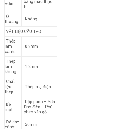
bảng màu thực
màu:
tế
Ô
Không
thoáng:
VẬT LIỆU CẤU TẠO
Thép
làm
0.8mm
cánh:
Thép
làm
1.2mm
khung:
Chất
liệu
Thép mạ điện
thép:
Dập pano – Sơn
Bề
tĩnh điện – Phủ
mặt:
phim vân gỗ
Độ dày
50mm
cánh: