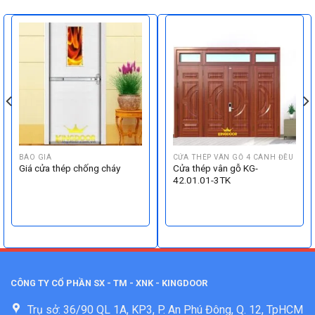
BÁO GIÁ
CỬA THÉP VÂN GỖ 4 CÁNH ĐỀU
Giá cửa thép chống cháy
Cửa thép vân gỗ KG-
42.01.01-3TK
CÔNG TY CỔ PHẦN SX - TM - XNK - KINGDOOR
Trụ sở: 36/90 QL 1A, KP3, P. An Phú Đông, Q. 12, TpHCM