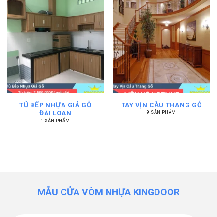
TỦ BẾP NHỰA GIẢ GỖ
TAY VỊN CẦU THANG GỖ
ĐÀI LOAN
9 SẢN PHẨM
1 SẢN PHẨM
MẪU CỬA VÒM NHỰA KINGDOOR