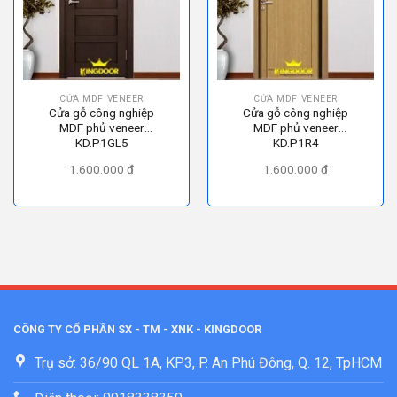
CỬA MDF VENEER
CỬA MDF VENEER
Cửa gỗ công nghiệp
Cửa gỗ công nghiệp
MDF phủ veneer
MDF phủ veneer
KD.P1GL5
KD.P1R4
1.600.000
₫
1.600.000
₫
CÔNG TY CỔ PHẦN SX - TM - XNK - KINGDOOR
Trụ sở: 36/90 QL 1A, KP3, P. An Phú Đông, Q. 12, TpHCM