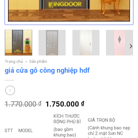
Trang chủ
»
Sản phẩm
giá cửa gỗ công nghiệp hdf
Giá
Giá
1.770.000
₫
1.750.000
₫
gốc
hiện
KÍCH THƯỚC
là:
tại
GIÁ TRỌN BỘ
RỘNG PHỦ BÌ
1.770.000 ₫.
là:
(Cánh khung bao nẹp
(bao gồm
STT
MODEL
1.750.000 ₫.
chỉ 2 mặt Sơn NC
khung bao)