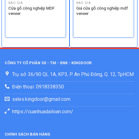
BÁO GIÁ
BÁO GIÁ
Cửa gỗ công nghiệp MDF
Giá cửa gỗ công nghiệp mdf
veneer
veneer
CÔNG TY CỔ PHẦN SX - TM - XNK - KINGDOOR
Trụ sở: 36/90 QL 1A, KP3, P. An Phú Đông, Q. 12, TpHCM
Điện thoại: 0918338350
sales.kingdoor@gmail.com
https://cuanhuadailoan.com/
CHÍNH SÁCH BÁN HÀNG