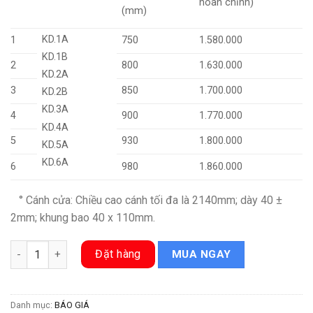
hoàn chỉnh)
(mm)
KD.1A
1
750
1.580.000
KD.1B
2
800
1.630.000
KD.2A
3
850
1.700.000
KD.2B
KD.3A
4
900
1.770.000
KD.4A
5
930
1.800.000
KD.5A
KD.6A
6
980
1.860.000
° Cánh cửa: Chiều cao cánh tối đa là 2140mm; dày 40 ±
2mm; khung bao 40 x 110mm.
giá cửa gỗ công nghiệp hdf số lượng
Đặt hàng
MUA NGAY
Danh mục:
BÁO GIÁ