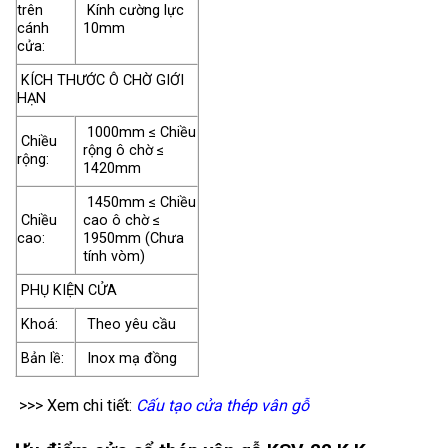
trên
Kính cường lực
cánh
10mm
cửa:
KÍCH THƯỚC Ô CHỜ GIỚI
HẠN
1000mm ≤ Chiều
Chiều
rộng ô chờ ≤
rộng:
1420mm
1450mm ≤ Chiều
Chiều
cao ô chờ ≤
cao:
1950mm (Chưa
tính vòm)
PHỤ KIỆN CỬA
Khoá:
Theo yêu cầu
Bản lề:
Inox mạ đồng
>>> Xem chi tiết:
Cấu tạo cửa thép vân gỗ