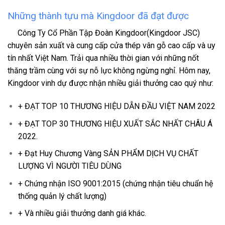
Những thành tựu mà Kingdoor đã đạt được
Công Ty Cổ Phần Tập Đoàn Kingdoor
(Kingdoor JSC)
chuyên sản xuất và cung cấp cửa thép vân gỗ cao cấp và uy
tín nhất Việt Nam. Trải qua nhiều thời gian với những nốt
thăng trầm cùng với sự nỗ lực không ngừng nghỉ. Hôm nay,
Kingdoor vinh dự được nhận nhiều giải thưởng cao quý như:
+ ĐẠT TOP 10 THƯƠNG HIỆU DẪN ĐẦU VIỆT NAM 2022
+ ĐẠT TOP 30 THƯƠNG HIỆU XUẤT SẮC NHẤT CHÂU Á
2022.
Cửa sổ thép vân gỗ KSV-22.K.K
+ Đạt Huy Chương Vàng SẢN PHẨM DỊCH VỤ CHẤT
LƯỢNG VÌ NGƯỜI TIÊU DÙNG
+ Chứng nhận ISO 9001:2015 (chứng nhận tiêu chuẩn hệ
thống quản lý chất lượng)
+ Và nhiều giải thưởng danh giá khác.