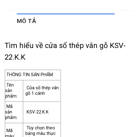
MÔ TẢ
Tìm hiểu về cửa sổ thép vân gỗ KSV-
22.K.K
THÔNG TIN SẢN PHẨM
Tên
Cửa sổ thép vân
sản
gỗ 1 cánh
phẩm:
Mã
sản
KSV-22.K.K
phẩm:
Tùy chọn theo
Mã
bảng màu thực
màu: