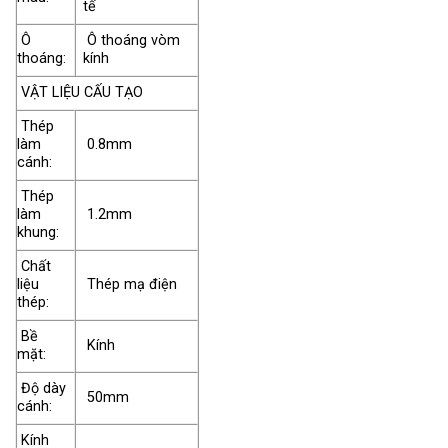
tế
Ô
Ô thoáng vòm
thoáng:
kính
VẬT LIỆU CẤU TẠO
Thép
làm
0.8mm
cánh:
Thép
làm
1.2mm
khung:
Chất
liệu
Thép mạ điện
thép:
Bề
Kính
mặt:
Độ dày
50mm
cánh:
Kính