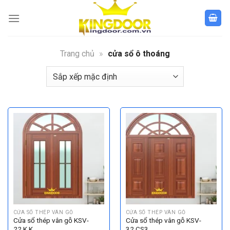
Bỏ
qua
nội
dung
Trang chủ
»
cửa sổ ô thoáng
CỬA SỔ THÉP VÂN GỖ
CỬA SỔ THÉP VÂN GỖ
Cửa sổ thép vân gỗ KSV-
Cửa sổ thép vân gỗ KSV-
22.K.K
32.CS3