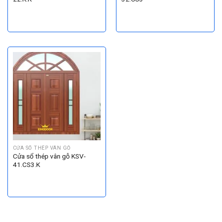
CỬA SỔ THÉP VÂN GỖ
Cửa sổ thép vân gỗ KSV-
41.CS3.K