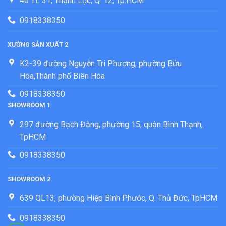
40 TL 31, Thạnh Lộc, Q. 12, Tp.HCM
0918338350
XƯỞNG SẢN XUẤT 2
K2-39 đường Nguyễn Tri Phương, phường Bửu
Hòa,Thành phố Biên Hòa
0918338350
SHOWROOM 1
297 đường Bạch Đằng, phường 15, quận Bình Thạnh,
TpHCM
0918338350
SHOWROOM 2
639 QL13, phường Hiệp Bình Phước, Q. Thủ Đức, TpHCM
0918338350