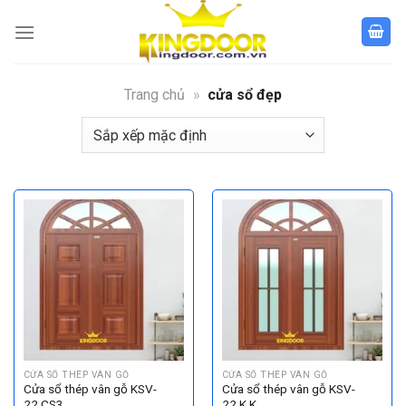
Bỏ
qua
nội
dung
Trang chủ
»
cửa sổ đẹp
CỬA SỔ THÉP VÂN GỖ
CỬA SỔ THÉP VÂN GỖ
Cửa sổ thép vân gỗ KSV-
Cửa sổ thép vân gỗ KSV-
22.CS3
22.K.K