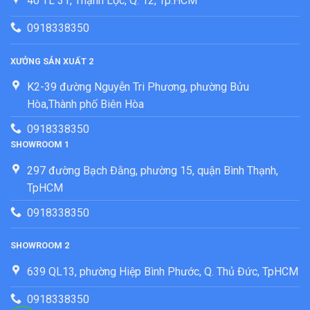
40 TL 31, Thạnh Lộc, Q. 12, Tp.HCM
0918338350
XƯỞNG SẢN XUẤT 2
K2-39 đường Nguyễn Tri Phương, phường Bửu
Hòa,Thành phố Biên Hòa
0918338350
SHOWROOM 1
297 đường Bạch Đằng, phường 15, quận Bình Thạnh,
TpHCM
0918338350
SHOWROOM 2
639 QL13, phường Hiệp Bình Phước, Q. Thủ Đức, TpHCM
0918338350