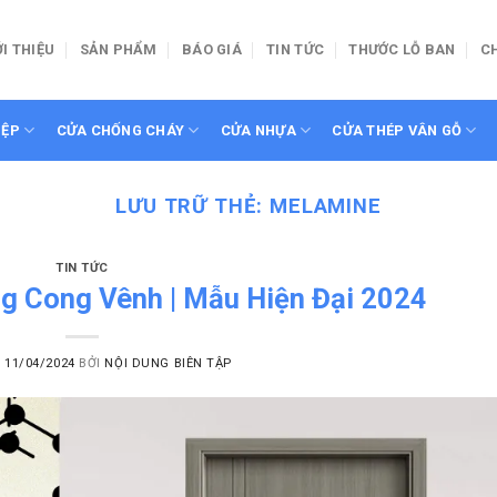
ỚI THIỆU
SẢN PHẨM
BÁO GIÁ
TIN TỨC
THƯỚC LỖ BAN
C
IỆP
CỬA CHỐNG CHÁY
CỬA NHỰA
CỬA THÉP VÂN GỖ
LƯU TRỮ THẺ:
MELAMINE
TIN TỨC
g Cong Vênh | Mẫu Hiện Đại 2024
O
11/04/2024
BỞI
NỘI DUNG BIÊN TẬP