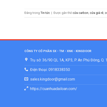
Đăng trong
Tin tức
|
Được gắn thẻ
cửa carbon
,
cửa giá rẻ
,
c
CÔNG TY CỔ PHẦN SX - TM - XNK - KINGDOOR
Trụ sở: 36/90 QL 1A, KP3, P. An Phú Đông, Q.
Điện thoại: 0918338350
sales.kingdoor@gmail.com
https://cuanhuadailoan.com/