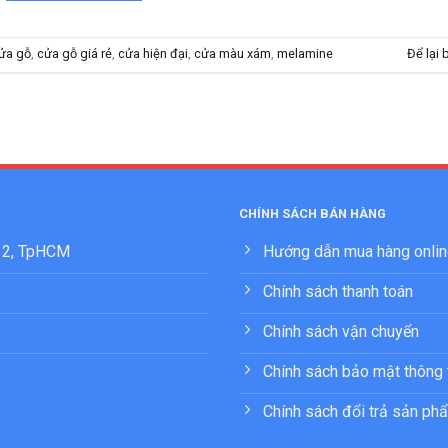
ửa gỗ
,
cửa gỗ giá rẻ
,
cửa hiện đại
,
cửa màu xám
,
melamine
Để lại 
CHÍNH SÁCH BÁN HÀNG
 12, TpHCM
Hướng dẫn mua hàng onli
Chính sách thanh toán
Chính sách vận chuyển
Chính sách bảo mật thông 
Chính sách đổi trả sản ph