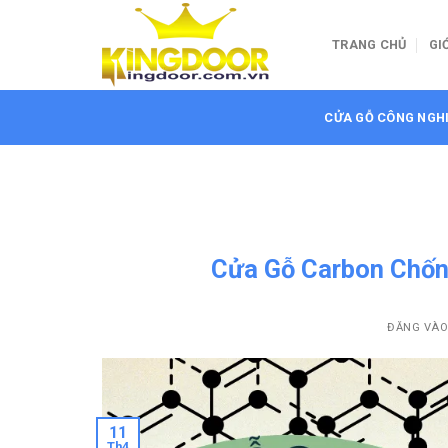
Bỏ
qua
TRANG CHỦ
GI
nội
dung
CỬA GỖ CÔNG NGH
Cửa Gỗ Carbon Chốn
ĐĂNG VÀ
11
Th4