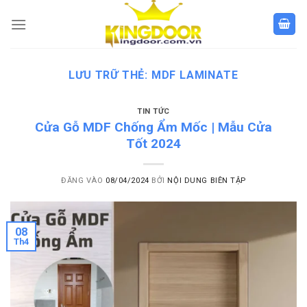
Bỏ
qua
nội
dung
LƯU TRỮ THẺ:
MDF LAMINATE
TIN TỨC
Cửa Gỗ MDF Chống Ẩm Mốc | Mẫu Cửa
Tốt 2024
ĐĂNG VÀO
08/04/2024
BỞI
NỘI DUNG BIÊN TẬP
08
Th4