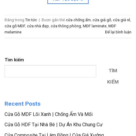
Đăng trong
Tin tức
|
Được gắn thẻ
cửa chống ẩm
,
cửa giả gỗ
,
cửa giá rẻ
,
cửa gỗ MDF
,
cửa nhà đẹp
,
cửa thông phòng
,
MDF laminate
,
MDF
melamine
Để lại bình luận
Tìm kiếm
TÌM
KIẾM
Recent Posts
Cửa Gỗ MDF Lõi Xanh | Chống Ẩm Và Mối
Cửa Gỗ HDF Tại Nhà Bè | Dự Án Khu Chung Cư
Cửa Composite Tại Lâm Đồng | Cửa Giá Xưởng