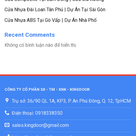
Cửa Nhựa Đài Loan Tân Phú | Dự Án Tại Sài Gòn
Cửa Nhựa ABS Tại Gò Vấp | Dự Án Nhà Phố
Recent Comments
Không có bình luận nào để hiển thị.
CÔNG TY CỔ PHẦN SX - TM - XNK - KINGDOOR
Trụ sở: 36/90 QL 1A, KP3, P. An Phú Đông, Q. 12, TpHCM
Điện thoại: 0918338350
sales.kingdoor@gmail.com