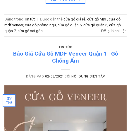
Đăng trong
Tin tức
|
Được gắn thẻ
cửa gỗ giá rẻ
,
cửa gỗ MDF
,
cửa gỗ
mdf veneer
,
cửa gỗ phòng ngủ
,
cửa gỗ quận 5
,
cửa gỗ quận 6
,
cửa gỗ
quận 7
,
cửa gỗ sài gòn
Để lại bình luận
TIN TỨC
Báo Giá Cửa Gỗ MDF Veneer Quận 1 | Gỗ
Chống Ẩm
ĐĂNG VÀO
02/05/2024
BỞI
NỘI DUNG BIÊN TẬP
02
Th5