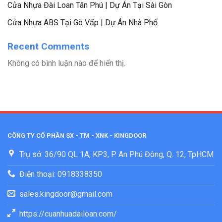
Cửa Nhựa Đài Loan Tân Phú | Dự Án Tại Sài Gòn
Cửa Nhựa ABS Tại Gò Vấp | Dự Án Nhà Phố
Recent Comments
Không có bình luận nào để hiển thị.
CÔNG TY CỔ PHẦN SX - TM - XNK - KINGDOOR
Trụ sở: 36/90 QL 1A, KP3, P. An Phú Đông, Q. 12, TpHCM
Điện thoại: 0918338350
sales.kingdoor@gmail.com
https://cuanhuadailoan.com/