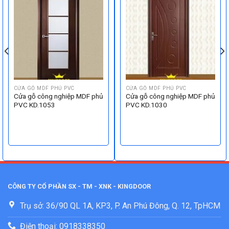
CỬA GỖ MDF PHỦ PVC
CỬA GỖ MDF PHỦ PVC
Cửa gỗ công nghiệp MDF phủ
Cửa gỗ công nghiệp MDF phủ
PVC KD.1053
PVC KD.1030
CÔNG TY CỔ PHẦN SX - TM - XNK - KINGDOOR
Trụ sở: 36/90 QL 1A, KP3, P. An Phú Đông, Q. 12, TpHCM
Điện thoại: 0918338350