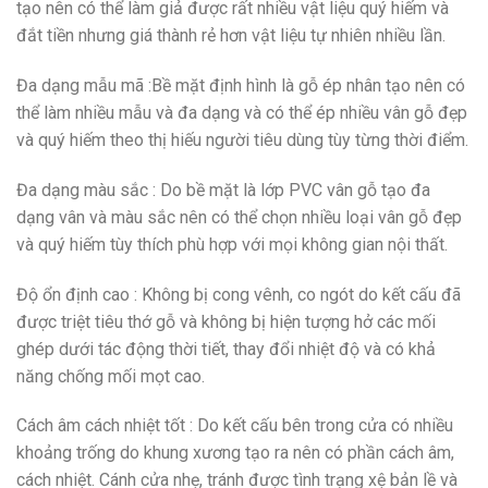
tạo nên có thể làm giả được rất nhiều vật liệu quý hiếm và
đắt tiền nhưng giá thành rẻ hơn vật liệu tự nhiên nhiều lần.
Đa dạng mẫu mã
:Bề mặt định hình là gỗ ép nhân tạo nên có
thể làm nhiều mẫu và đa dạng và có thể ép nhiều vân gỗ đẹp
và quý hiếm theo thị hiếu người tiêu dùng tùy từng thời điểm.
Đa dạng màu sắc
: Do bề mặt là lớp PVC vân gỗ tạo đa
dạng vân và màu sắc nên có thể chọn nhiều loại vân gỗ đẹp
và quý hiếm tùy thích phù hợp với mọi không gian nội thất.
Độ ổn định cao
: Không bị cong vênh, co ngót do kết cấu đã
được triệt tiêu thớ gỗ và không bị hiện tượng hở các mối
ghép dưới tác động thời tiết, thay đổi nhiệt độ và có khả
năng chống mối mọt cao.
Cách âm cách nhiệt tốt
: Do kết cấu bên trong cửa có nhiều
khoảng trống do khung xương tạo ra nên có phần cách âm,
cách nhiệt. Cánh cửa nhẹ, tránh được tình trạng xệ bản lề và