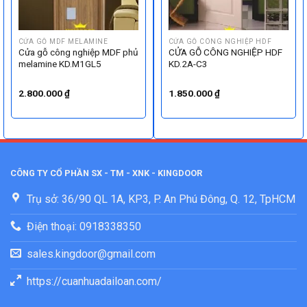
CỬA GỖ MDF MELAMINE
CỬA GỖ CÔNG NGHIỆP HDF
Cửa gỗ công nghiệp MDF phủ
CỬA GỖ CÔNG NGHIỆP HDF
melamine KD.M1GL5
KD.2A-C3
2.800.000
₫
1.850.000
₫
CÔNG TY CỔ PHẦN SX - TM - XNK - KINGDOOR
Trụ sở: 36/90 QL 1A, KP3, P. An Phú Đông, Q. 12, TpHCM
Điện thoại: 0918338350
sales.kingdoor@gmail.com
https://cuanhuadailoan.com/