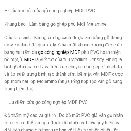
– Cấu tạo của cửa gỗ công nghiệp MDF PVC :
Khung bao
: Làm bằng gỗ ghép phủ Mdf Melamine
Cấu tạo cánh
: Khung xương cánh được làm bằng gỗ thông
new zealand đã qua xử lý, ở hai mặt khung xương được ép
bằng hai tấm da
gỗ công nghiệp MDF
phủ PVC hoàn thiện
bề mặt, ).
MDF
là viết tắt của từ (Medium Density Fiber) là
bột gỗ đã qua xử lý và trộn keo chuyên dụng ép ở nhiệt độ
và áp suất trung bình tạo thành tấm, bề mặt ván MDF được
ép thêm hai lớp Melamine (nhựa tổng hợp tạo vân gỗ sang
trọng hiện đại) .
– Ưu điểm cửa gỗ công nghiệp MDF PVC:
Độ thẩm mỹ cao và giá rẻ
: Do bề mặt PVC giả vân gỗ nhân
tạo nên có thể làm giả được rất nhiều vật liệu quý hiếm và
đắt tiền nhưng giá thành rẻ hơn vật liệu tự nhiên nhiều lần.