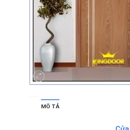
MÔ TẢ
Cửa