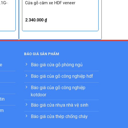
.1G-
Cửa gỗ căm xe HDF veneer
2.340.000
₫
BÁO GIÁ SẢN PHẨM
ne
Báo giá cửa gỗ phòng ngủ
Báo giá của gỗ công nghiệp hdf
Báo giá của gỗ công nghiệp
kotdoor
tin
Báo giá cửa nhựa nhà vệ sinh
ẩm
Báo giá cửa thép chống cháy