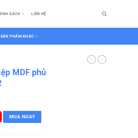
HÍNH SÁCH
LIÊN HỆ
SẢN PHẨM KHÁC
iệp MDF phủ
2
veneer KD.P1RA2 số lượng
MUA NGAY