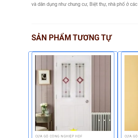
và dân dụng như chung cư, Biệt thự, nhà phố ở cá
SẢN PHẨM TƯƠNG TỰ
CỬA GỖ CÔNG NGHIỆP HDF
CỬA GỖ