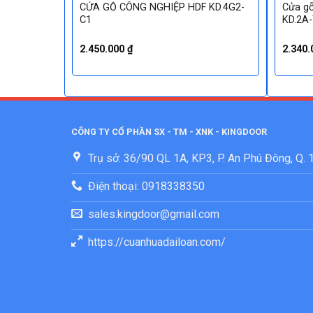
hủ veneer
CỬA GỖ CÔNG NGHIỆP HDF KD.4G2-
Cửa gỗ
C1
KD.2A
2.450.000
₫
2.340
CÔNG TY CỔ PHẦN SX - TM - XNK - KINGDOOR
Trụ sở: 36/90 QL 1A, KP3, P. An Phú Đông, Q.
Điện thoại: 0918338350
sales.kingdoor@gmail.com
https://cuanhuadailoan.com/