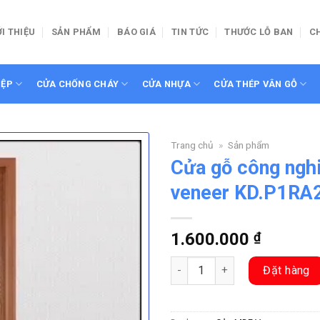
ỚI THIỆU
SẢN PHẨM
BÁO GIÁ
TIN TỨC
THƯỚC LỖ BAN
C
IỆP
CỬA CHỐNG CHÁY
CỬA NHỰA
CỬA THÉP VÂN GỖ
Trang chủ
»
Sản phẩm
Cửa gỗ công ngh
veneer KD.P1RA
1.600.000
₫
Cửa gỗ công nghiệp MDF phủ 
Đặt hàng