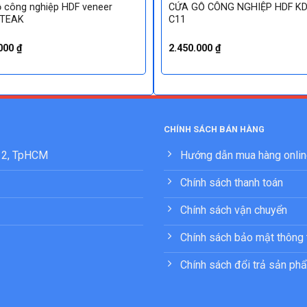
 công nghiệp HDF veneer
CỬA GỖ CÔNG NGHIỆP HDF KD
-TEAK
C11
.000
₫
2.450.000
₫
CHÍNH SÁCH BÁN HÀNG
 12, TpHCM
Hướng dẫn mua hàng onli
Chính sách thanh toán
Chính sách vận chuyển
Chính sách bảo mật thông 
Chính sách đổi trả sản ph