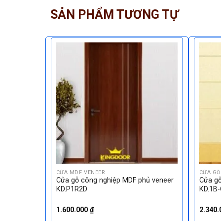
SẢN PHẨM TƯƠNG TỰ
CỬA MDF VENEER
CỬA GỖ
 KD.3A1-
Cửa gỗ công nghiệp MDF phủ veneer
Cửa gỗ
KD.P1R2D
KD.1B
1.600.000
₫
2.340