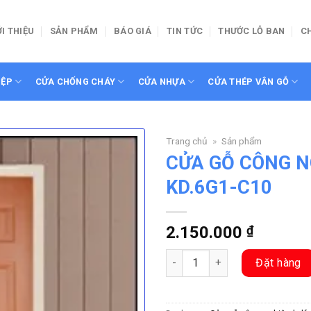
ỚI THIỆU
SẢN PHẨM
BÁO GIÁ
TIN TỨC
THƯỚC LỖ BAN
C
IỆP
CỬA CHỐNG CHÁY
CỬA NHỰA
CỬA THÉP VÂN GỖ
Trang chủ
»
Sản phẩm
CỬA GỖ CÔNG N
KD.6G1-C10
2.150.000
₫
CỬA GỖ CÔNG NGHIỆP HDF KD.
Đặt hàng