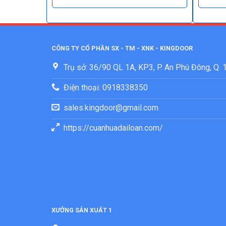
CÔNG TY CỔ PHẦN SX - TM - XNK - KINGDOOR
Trụ sở: 36/90 QL 1A, KP3, P. An Phú Đông, Q.
Điện thoại: 0918338350
sales.kingdoor@gmail.com
https://cuanhuadailoan.com/
XƯỞNG SẢN XUẤT 1