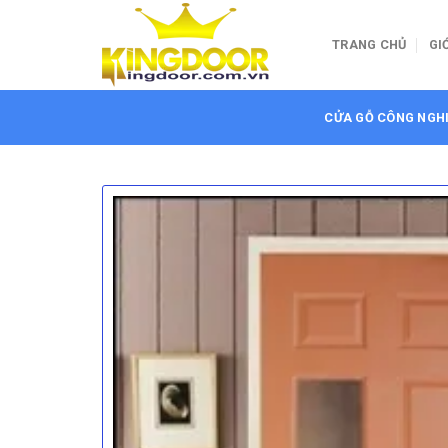
Bỏ
qua
TRANG CHỦ
GI
nội
dung
CỬA GỖ CÔNG NGH