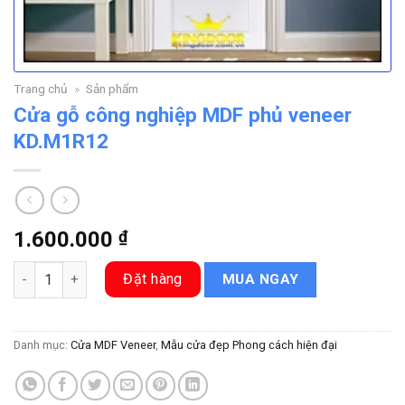
Trang chủ
»
Sản phẩm
Cửa gỗ công nghiệp MDF phủ veneer
KD.M1R12
1.600.000
₫
Cửa gỗ công nghiệp MDF phủ veneer KD.M1R12 số lượng
Đặt hàng
MUA NGAY
Danh mục:
Cửa MDF Veneer
,
Mẫu cửa đẹp Phong cách hiện đại