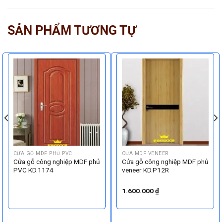
SẢN PHẨM TƯƠNG TỰ
CỬA GỖ MDF PHỦ PVC
CỬA MDF VENEER
Cửa gỗ công nghiệp MDF phủ
Cửa gỗ công nghiệp MDF phủ
PVC KD.1174
veneer KD.P12R
1.600.000
₫