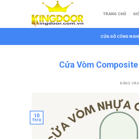
Bỏ
qua
TRANG CHỦ
GI
nội
dung
CỬA GỖ CÔNG NGH
Cửa Vòm Composite T
ĐĂNG VÀ
10
Th10