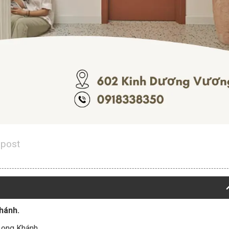
 post
hánh.
Long Khánh.