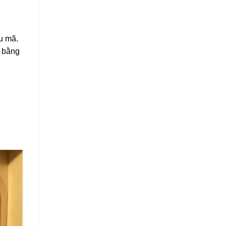
u mã.
m bằng