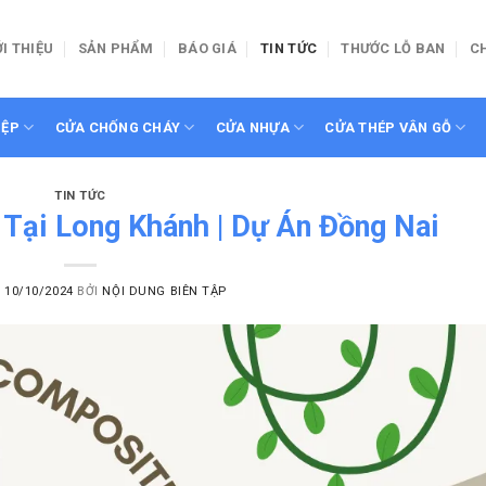
ỚI THIỆU
SẢN PHẨM
BÁO GIÁ
TIN TỨC
THƯỚC LỖ BAN
C
IỆP
CỬA CHỐNG CHÁY
CỬA NHỰA
CỬA THÉP VÂN GỖ
TIN TỨC
ại Long Khánh | Dự Án Đồng Nai
O
10/10/2024
BỞI
NỘI DUNG BIÊN TẬP