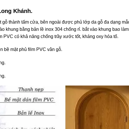
 Long Khánh.
 gỗ thành tấm cửa, bên ngoài được phủ lớp da gỗ đa dạng mẫ
ào khung bằng bản lề inox 304 chống rỉ. bắt vào khung bao là
 PVC có khả năng chống trầy xước tốt, kháng oxy hóa tố.
ên bề mặt phủ film PVC vân gỗ.
ng.
ng.