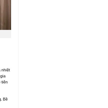
 nhiệt
 gia
 tiên
g. Bề