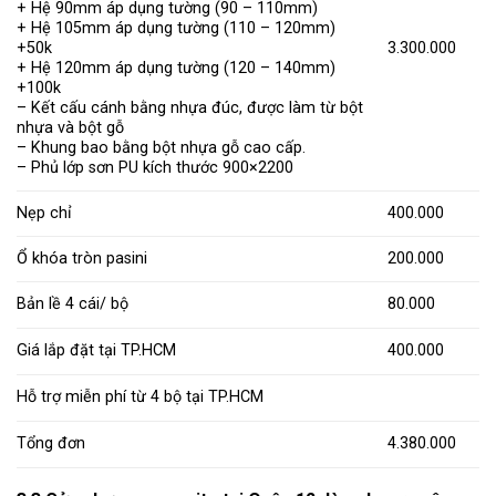
+ Hệ 90mm áp dụng tường (90 – 110mm)
+ Hệ 105mm áp dụng tường (110 – 120mm)
+50k
3.300.000
+ Hệ 120mm áp dụng tường (120 – 140mm)
+100k
– Kết cấu cánh bằng nhựa đúc, được làm từ bột
nhựa và bột gỗ
– Khung bao bằng bột nhựa gỗ cao cấp.
– Phủ lớp sơn PU kích thước 900×2200
Nẹp chỉ
400.000
Ổ khóa tròn pasini
200.000
Bản lề 4 cái/ bộ
80.000
Giá lắp đặt tại TP.HCM
400.000
Hỗ trợ miễn phí từ 4 bộ tại TP.HCM
Tổng đơn
4.380.000