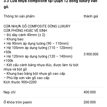
3.3 Cửa nhựa composite tại Quận 12 dòng luxury vân
gỗ.
Thông tin sản phẩm
thành giá
CỬA NHỰA GỖ COMPOSITE DÒNG LUXURY
CỬA PHÒNG HOẶC VỆ SINH
– Độ dày cánh 40mm (± 2).
– Khung bao:
+ Hệ 90mm áp dụng tường (90 – 110mm)
+ Hệ 105mm áp dụng tường (110 – 120mm)
+50k
3.900.000
+ Hệ 120mm áp dụng tường (120 – 140mm)
+100k
– Kết cấu cánh bằng nhựa đúc, được làm từ bột
nhựa và bột gỗ
– Khung bao bằng bột nhựa gỗ cao cấp.
– Phủ lớp sơn vân gỗ cao cấp
Kích thước 900×2200
Nẹp chỉ
400.000
Ổ khóa tròn pasini
200.000