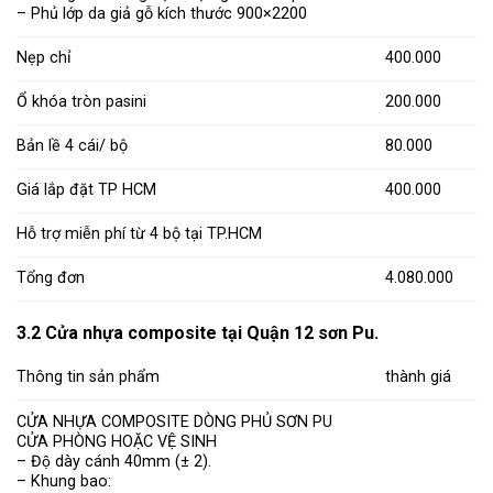
– Phủ lớp da giả gỗ kích thước 900×2200
Nẹp chỉ
400.000
Ổ khóa tròn pasini
200.000
Bản lề 4 cái/ bộ
80.000
Giá lắp đặt TP HCM
400.000
Hỗ trợ miễn phí từ 4 bộ tại TP.HCM
Tổng đơn
4.080.000
3.2 Cửa nhựa composite tại Quận 12 sơn Pu.
Thông tin sản phẩm
thành giá
CỬA NHỰA COMPOSITE DÒNG PHỦ SƠN PU
CỬA PHÒNG HOẶC VỆ SINH
– Độ dày cánh 40mm (± 2).
– Khung bao: