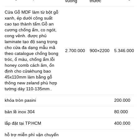
vuông
thước
Cửa Gỗ MDF làm từ bột gỗ
xanh, ép dưới công suất
cao tạo thành tấm.Gỗ an
cương chống ẩm, co ngót,
cong vênh. được phủ
laminate tạo độ sang trọng
cho cửa đa dạng mẫu mã
2.700.000
900×2200
5.346.000
theo catalogue chống bong
tróc, ố màu, chống ẩm.lỗi
honey comb cách âm, ổn
định cho cửakhung bao
45x110mm làm bằng gỗ
thông new zeland phù hợp
tường dày 110-135mm..
khóa tròn pasini
200.000
bản lề inox 304
80.000
lắp đặt tại TP.HCM
400.000
hỗ trợ miễn phí vận chuyển