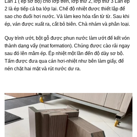
Lần 1 ( ép sơ bộ) cho lớp trên, lớp thứ 2, lớp thứ 3 Lần ép
2 là ép tiếp cả ba lớp lại. Chế độ nhiệt được thiết lập để
sao cho đuổi hơi nước. Và làm keo hóa rắn từ từ. Sau khi
ép, ván được xuất ra, cắt bỏ biên. Chà nhám và phân loại.
Quy trình ướt, bột gỗ được phun nước làm ướt để kết vón
thành dạng vẩy (mat formation). Chúng được cào rải ngay
sau đó lên mâm ép. Ép nhiệt một lần đến độ dày sơ bộ.
Tấm được đưa qua cán hơi-nhiệt như bên làm giấy, để
nén chặt hai mặt và rút nước dư ra.