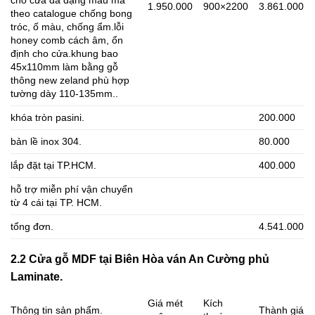
cho cửa đa dạng mẫu mã
1.950.000
900×2200
3.861.000
theo catalogue chống bong
tróc, ố màu, chống ẩm.lỗi
honey comb cách âm, ổn
định cho cửa.khung bao
45x110mm làm bằng gỗ
thông new zeland phù hợp
tường dày 110-135mm..
khóa tròn pasini.
200.000
bản lề inox 304.
80.000
lắp đặt tại TP.HCM.
400.000
hỗ trợ miễn phí vận chuyển
từ 4 cái tại TP. HCM.
tổng đơn.
4.541.000
2.2 Cửa gỗ MDF tại Biên Hòa ván An Cường phủ
Laminate.
Giá mét
Kích
Thông tin sản phẩm.
Thành giá