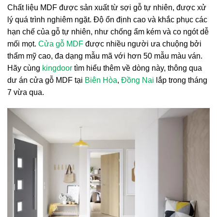
4. 4 Ưu điểm cửa gỗ MDF.
Chất liệu MDF được sản xuất từ sợi gỗ tự nhiên, được xử
lý quá trình nghiêm ngặt. Độ ổn định cao và khắc phục các
4.1. 4.1 Nhược điểm cửa gỗ MDF.
hạn chế của gỗ tự nhiên, như chống ẩm kém và co ngót dễ
5. 5 Hình ảnh hoàn công mẫu cửa gỗ MDF tại Biên
mối mọt.
Cửa gỗ MDF
được nhiều người ưa chuộng bởi
Hòa.
thẩm mỹ cao, đa dạng mẫu mã với hơn 50 mẫu màu ván.
6. 6 Thông Tin Liên Hệ Mua chính hãng.
Hãy cùng
kingdoor
tìm hiểu thêm về dòng này, thông qua
dư án cửa gỗ MDF tại
Biên Hòa
,
Đồng Nai
lắp trong tháng
7 vừa qua.