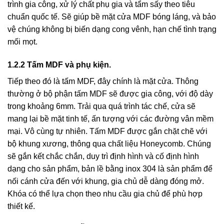
trình gia công, xử lý chất phụ gia và tẩm sấy theo tiêu
chuẩn quốc tế. Sẽ giúp bề mặt cửa MDF bóng láng, và bảo
vệ chúng không bị biến dạng cong vênh, hạn chế tình trạng
mối mọt.
1.2.2 Tấm MDF và phụ kiện.
Tiếp theo đó là tấm MDF, đây chính là mặt cửa. Thông
thường ở bộ phận tấm MDF sẽ được gia công, với độ dày
trong khoảng 6mm. Trải qua quá trình tác chế, cửa sẽ
mang lại bề mặt tinh tế, ấn tượng với các đường vân mềm
mại. Vô cùng tự nhiên. Tấm MDF được gắn chặt chẽ với
bộ khung xương, thông qua chất liệu Honeycomb. Chúng
sẽ gắn kết chắc chắn, duy trì định hình và cố định hình
dạng cho sản phẩm, bản lề bằng inox 304 là sản phẩm để
nối cánh cửa đến với khung, gia chủ dễ dàng đóng mở.
Khóa có thể lựa chọn theo nhu cầu gia chủ để phù hợp
thiết kế.