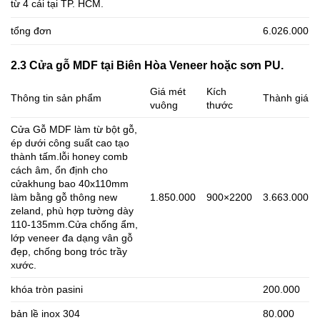
từ 4 cái tại TP. HCM.
tổng đơn
6.026.000
2.3 Cửa gỗ MDF tại Biên Hòa Veneer hoặc sơn PU.
Giá mét
Kích
Thông tin sản phẩm
Thành giá
vuông
thước
Cửa Gỗ MDF làm từ bột gỗ,
ép dưới công suất cao tạo
thành tấm.lỗi honey comb
cách âm, ổn định cho
cửakhung bao 40x110mm
làm bằng gỗ thông new
1.850.000
900×2200
3.663.000
zeland, phù hợp tường dày
110-135mm.Cửa chống ẩm,
lớp veneer đa dạng vân gỗ
đẹp, chống bong tróc trầy
xước.
khóa tròn pasini
200.000
bản lề inox 304
80.000