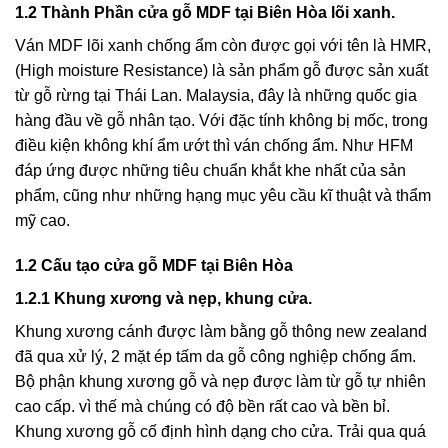
1.2 Thành Phần cửa gỗ MDF tại Biên Hòa lõi xanh.
Ván MDF lõi xanh chống ẩm còn được gọi với tên là HMR,
(High moisture Resistance) là sản phẩm gỗ được sản xuất
từ gỗ rừng tại Thái Lan. Malaysia, đây là những quốc gia
hàng đầu về gỗ nhân tạo. Với đặc tính không bị mốc, trong
điều kiện không khí ẩm ướt thì ván chống ẩm. Như HFM
đáp ứng được những tiêu chuẩn khắt khe nhất của sản
phẩm, cũng như những hạng mục yêu cầu kĩ thuật và thẩm
mỹ cao.
1.2 Cấu tạo cửa gỗ MDF tại Biên Hòa
1.2.1 Khung xương và nẹp, khung cửa.
Khung xương cánh được làm bằng gỗ thông new zealand
đã qua xử lý, 2 mặt ép tấm da gỗ công nghiệp chống ẩm.
Bộ phận khung xương gỗ và nẹp được làm từ gỗ tự nhiên
cao cấp. vì thế mà chúng có độ bền rất cao và bền bỉ.
Khung xương gỗ cố định hình dạng cho cửa. Trải qua quá