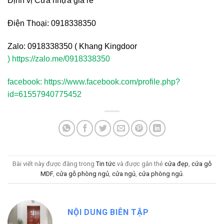
Định vị Cửa nhựa giá rẻ
Điện Thoại: 0918338350
Zalo: 0918338350 ( Khang Kingdoor
)
https://zalo.me/0918338350
facebook:
https://www.facebook.com/profile.php?
id=61557940775452
Bài viết này được đăng trong
Tin tức
và được gắn thẻ
cửa đẹp
,
cửa gỗ
MDF
,
cửa gỗ phòng ngủ
,
cửa ngủ
,
cửa phòng ngủ
.
NỘI DUNG BIÊN TẬP