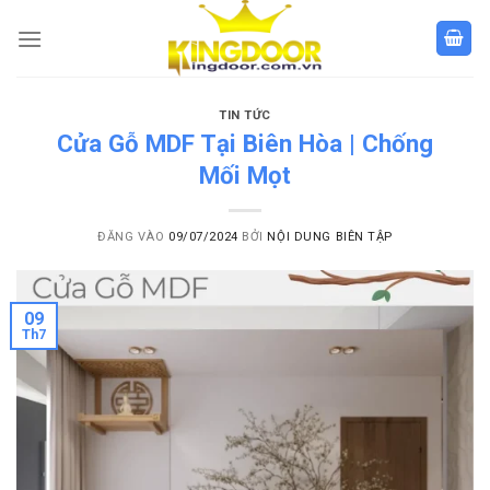
Bỏ
qua
nội
dung
TIN TỨC
Cửa Gỗ MDF Tại Biên Hòa | Chống
Mối Mọt
ĐĂNG VÀO
09/07/2024
BỞI
NỘI DUNG BIÊN TẬP
09
Th7