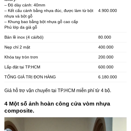
– Độ dày cánh: 40mm
– Kết cấu cánh bằng nhựa đúc, được làm từ bột
4.900.000
nhựa và bột gỗ
– Khung bao bằng bột nhựa gỗ cao cấp
Phủ lớp da giả gỗ
Bản lề inox (4 cái/bộ)
80.000
Nẹp chỉ 2 mặt
400.000
Khóa tay tròn trơn
200.000
Lắp đặt tại TP.HCM
600.000
TỔNG GIÁ TRỊ ĐƠN HÀNG
6.180.000
Giá hỗ trợ vận chuyển tại TP.HCM miễn phí từ 4 bộ.
4 Một số ảnh hoàn công cửa vòm nhựa
composite.