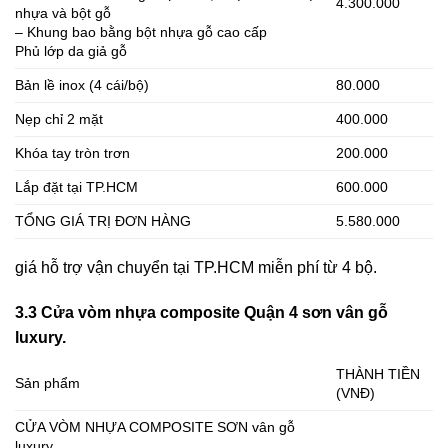
4.300.000
nhựa và bột gỗ
– Khung bao bằng bột nhựa gỗ cao cấp
Phủ lớp da giả gỗ
Bản lề inox (4 cái/bộ)
80.000
Nẹp chỉ 2 mặt
400.000
Khóa tay tròn trơn
200.000
Lắp đặt tại TP.HCM
600.000
TỔNG GIÁ TRỊ ĐƠN HÀNG
5.580.000
giá hỗ trợ vận chuyển tại TP.HCM miễn phí từ 4 bộ.
3.3 Cửa vòm nhựa composite Quận 4 sơn vân gỗ
luxury.
THÀNH TIỀN
Sản phẩm
(VNĐ)
CỬA VÒM NHỰA COMPOSITE SƠN vân gỗ
luxury.