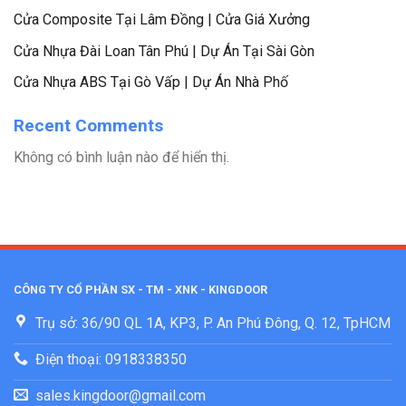
Cửa Composite Tại Lâm Đồng | Cửa Giá Xưởng
Cửa Nhựa Đài Loan Tân Phú | Dự Án Tại Sài Gòn
Cửa Nhựa ABS Tại Gò Vấp | Dự Án Nhà Phố
Recent Comments
Không có bình luận nào để hiển thị.
CÔNG TY CỔ PHẦN SX - TM - XNK - KINGDOOR
Trụ sở: 36/90 QL 1A, KP3, P. An Phú Đông, Q. 12, TpHCM
Điện thoại: 0918338350
sales.kingdoor@gmail.com