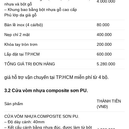
4.000.000
nhựa và bột gỗ
– Khung bao bằng bột nhựa gỗ cao cấp
Phủ lớp da giả gỗ
Bản lề inox (4 cái/bộ)
80.000
Nẹp chỉ 2 mặt
400.000
Khóa tay tròn trơn
200.000
Lắp đặt tại TP.HCM
600.000
TỔNG GIÁ TRỊ ĐƠN HÀNG
5.280.000
giá hỗ trợ vận chuyển tại TP.HCM miễn phí từ 4 bộ.
3.2 Cửa vòm nhựa composite sơn PU.
THÀNH TIỀN
Sản phẩm
(VNĐ)
CỬA VÒM NHỰA COMPOSITE SƠN PU.
– Độ dày cánh: 40mm
– Kết cấu cánh bằng nhựa đúc, được làm từ bột