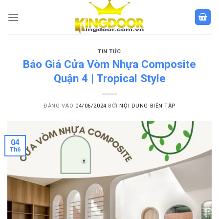
Bỏ
qua
nội
dung
TIN TỨC
Báo Giá Cửa Vòm Nhựa Composite
Quận 4 | Tropical Style
ĐĂNG VÀO
04/06/2024
BỞI
NỘI DUNG BIÊN TẬP
04
Th6