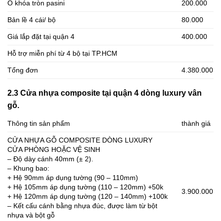
Ổ khóa tròn pasini
200.000
Bản lề 4 cái/ bộ
80.000
Giá lắp đặt tại quận 4
400.000
Hỗ trợ miễn phí từ 4 bộ tại TP.HCM
Tổng đơn
4.380.000
2.3 Cửa nhựa composite tại quận 4 dòng luxury vân
gỗ.
Thông tin sản phẩm
thành giá
CỬA NHỰA GỖ COMPOSITE DÒNG LUXURY
CỬA PHÒNG HOẶC VỆ SINH
– Độ dày cánh 40mm (± 2).
– Khung bao:
+ Hệ 90mm áp dụng tường (90 – 110mm)
+ Hệ 105mm áp dụng tường (110 – 120mm) +50k
3.900.000
+ Hệ 120mm áp dụng tường (120 – 140mm) +100k
– Kết cấu cánh bằng nhựa đúc, được làm từ bột
nhựa và bột gỗ