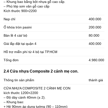
– Khung bao bằng bột nhựa gỗ cao cấp.
– Phủ lớp sơn vân gỗ cao cấp
Kích thước 900×2200
Nẹp chỉ
400.000
Ổ khóa tròn pasini
200.000
Bản lề 4 cái/ bộ
80.000
Giá lắp đặt tại quận 4
400.000
Hỗ trợ miễn phí từ 4 bộ tại TP.HCM
Tổng đơn
4.980.000
2.4 Cửa nhựa Composite 2 cánh mẹ con.
Thông tin sản phẩm
thành giá
CỬA NHỰA COMPOSITE 2 CÁNH MẸ CON
kích thước 1200×2200
– Độ dày cánh 40mm (± 2).
– Khung bao:
+ Hệ 90mm áp dụng tường (90 – 110mm)