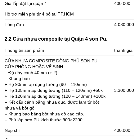
Giá lắp đặt tại quận 4
400.000
Hỗ trợ miễn phí từ 4 bộ tại TP.HCM
Tổng đơn
4.080.000
2.2 Cửa nhựa composite tại Quận 4 sơn Pu.
Thông tin sản phẩm
thành giá
CỬA NHỰA COMPOSITE DÒNG PHỦ SƠN PU
CỬA PHÒNG HOẶC VỆ SINH
– Độ dày cánh 40mm (± 2).
– Khung bao:
+ Hệ 90mm áp dụng tường (90 – 110mm)
+ Hệ 105mm áp dụng tường (110 – 120mm) +50k
3.300.000
+ Hệ 120mm áp dụng tường (120 – 140mm) +100k
– Kết cấu cánh bằng nhựa đúc, được làm từ bột
nhựa và bột gỗ
– Khung bao bằng bột nhựa gỗ cao cấp.
– Phủ lớp sơn PU kích thước 900×2200
Nẹp chỉ
400.000