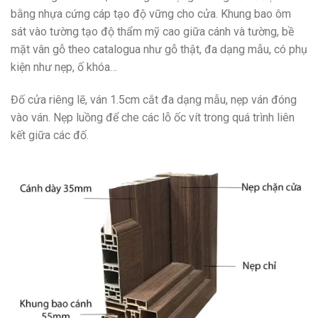
bằng nhựa cứng cáp tạo độ vững cho cửa. Khung bao ôm
sát vào tường tạo độ thẩm mỹ cao giữa cánh và tường, bề
mặt vân gỗ theo catalogua như gỗ thật, đa dạng mẫu, có phụ
kiện như nẹp, ố khóa…
Đố cửa riêng lẽ, ván 1.5cm cắt đa dạng mẫu, nẹp ván đóng
vào ván. Nẹp luồng để che các lỗ ốc vít trong quá trình liên
kết giữa các đố.