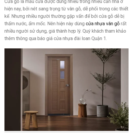
Cửa gỗ là mẫu cửa được dùng nhiều trong nhiều căn nhà ở
hiện nay, bởi nét sang trọng từ vân gỗ, dễ phối trong các thiết
kế. Nhưng nhiều người thường gặp vấn để bởi cửa gỗ dễ bị
thấm nước, ẩm mốc. Nên hiện này dùng
cửa nhựa vân gỗ
rất
nhiều người sử dụng, giá thành hợp lý. Quý khách tham khảo
thêm thông qua báo giá cửa nhựa đài loan Quận 1.