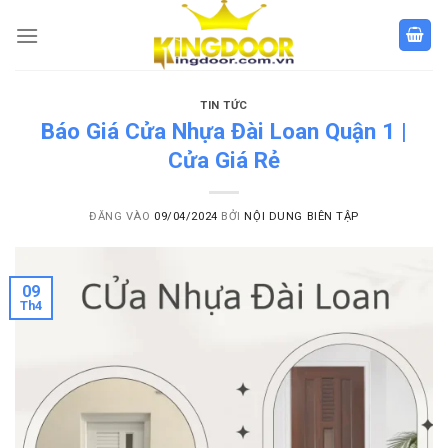
Bỏ
qua
nội
dung
TIN TỨC
Báo Giá Cửa Nhựa Đài Loan Quận 1 |
Cửa Giá Rẻ
ĐĂNG VÀO
09/04/2024
BỞI
NỘI DUNG BIÊN TẬP
09
Th4