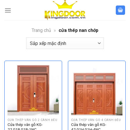
Bỏ
qua
nội
dung
Trang chủ
»
cửa thép nan chớp
CỬA THÉP VÂN GỖ 2 CÁNH ĐỀU
CỬA THÉP VÂN GỖ 4 CÁNH ĐỀU
Cửa thép vân gỗ KG-
Cửa thép vân gỗ KG-
22.01B.01B-1NC
42.01H.01H-4NC