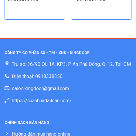
CÔNG TY CỔ PHẦN SX - TM - XNK - KINGDOOR
Trụ sở: 36/90 QL 1A, KP3, P. An Phú Đông, Q. 12, TpHCM
Điện thoại: 0918338350
sales.kingdoor@gmail.com
https://cuanhuadailoan.com/
CHÍNH SÁCH BÁN HÀNG
Hướng dẫn mua hàng online