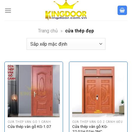
Bỏ
qua
nội
dung
Trang chủ
»
cửa thép đẹp
CỬA THÉP VÂN GỖ 1 CÁNH
CỬA THÉP VÂN GỖ 2 CÁNH ĐỀU
Cửa thép vân gỗ KG-1.07
Cửa thép vân gỗ KG-
22.01H.01H-2NC