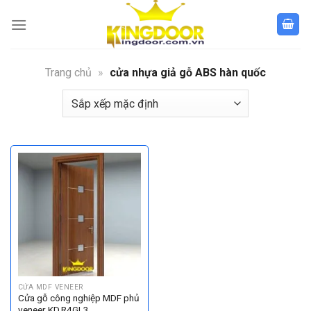
Bỏ
qua
nội
dung
Trang chủ
»
cửa nhựa giả gỗ ABS hàn quốc
CỬA MDF VENEER
Cửa gỗ công nghiệp MDF phủ
veneer KD.R4GL3