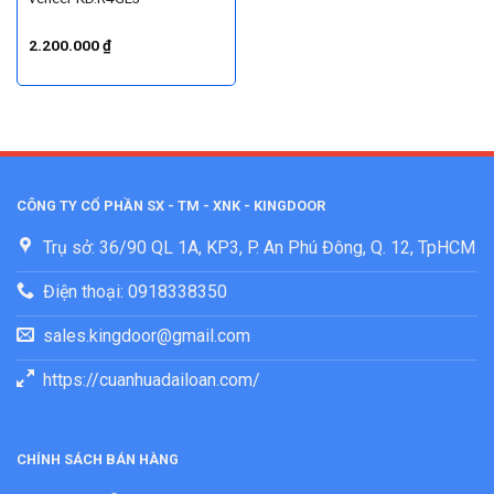
2.200.000
₫
CÔNG TY CỔ PHẦN SX - TM - XNK - KINGDOOR
Trụ sở: 36/90 QL 1A, KP3, P. An Phú Đông, Q. 12, TpHCM
Điện thoại: 0918338350
sales.kingdoor@gmail.com
https://cuanhuadailoan.com/
CHÍNH SÁCH BÁN HÀNG