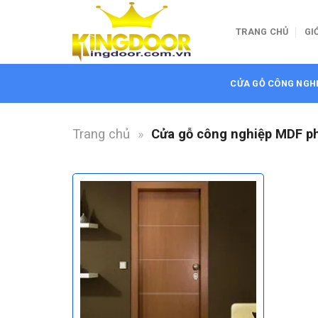
Bỏ
qua
TRANG CHỦ
GI
nội
dung
CỬA GỖ CÔNG NGH
Trang chủ
»
Cửa gỗ công nghiệp MDF p