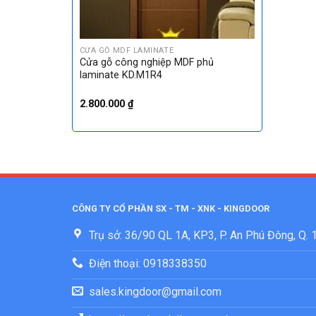
CỬA GỖ MDF LAMINATE
Cửa gỗ công nghiệp MDF phủ
laminate KD.M1R4
2.800.000
₫
CÔNG TY CỔ PHẦN SX - TM - XNK - KINGDOOR
Trụ sở: 36/90 QL 1A, KP3, P. An Phú Đông, Q.
Điện thoại: 0918338350
sales.kingdoor@gmail.com