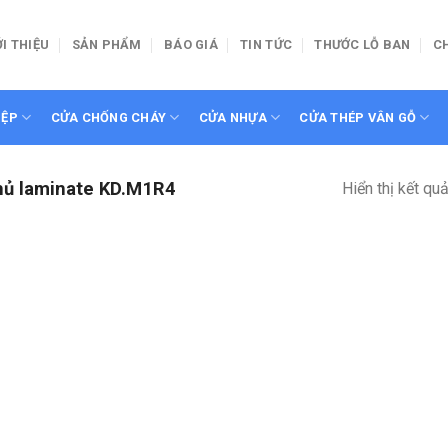
ỚI THIỆU
SẢN PHẨM
BÁO GIÁ
TIN TỨC
THƯỚC LỖ BAN
C
IỆP
CỬA CHỐNG CHÁY
CỬA NHỰA
CỬA THÉP VÂN GỖ
hủ laminate KD.M1R4
Hiển thị kết qu