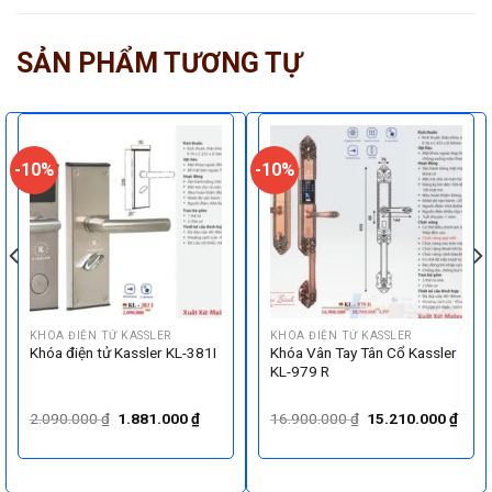
SẢN PHẨM TƯƠNG TỰ
-10%
-10%
KHÓA ĐIỆN TỬ KASSLER
KHÓA ĐIỆN TỬ KASSLER
Khóa điện tử Kassler KL-381I
Khóa Vân Tay Tân Cổ Kassler
KL-979 R
Giá
Giá
Giá
Giá
2.090.000
₫
1.881.000
₫
16.900.000
₫
15.210.000
₫
gốc
hiện
gốc
hiện
là:
tại
là:
tại
2.090.000 ₫.
là:
16.900.000 ₫.
là:
000 ₫.
1.881.000 ₫.
15.2