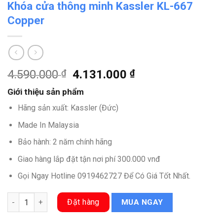
Khóa cửa thông minh Kassler KL-667
Copper
Giá
Giá
4.590.000
₫
4.131.000
₫
gốc
hiện
Giới thiệu sản phẩm
là:
tại
4.590.000 ₫.
là:
Hãng sản xuất: Kassler (Đức)
4.131.000 ₫.
Made In Malaysia
Bảo hành: 2 năm chính hãng
Giao hàng lắp đặt tận nơi phí 300.000 vnđ
Gọi Ngay Hotline
0919462727
Để Có Giá Tốt Nhất.
Khóa cửa thông minh Kassler KL-667 Copper số lượng
Đặt hàng
MUA NGAY