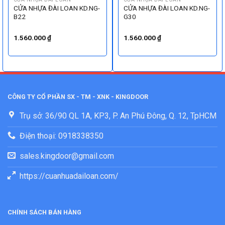
CỬA NHỰA ĐÀI LOAN KD.NG-
CỬA NHỰA ĐÀI LOAN KD.NG-
B22
G30
1.560.000
₫
1.560.000
₫
CÔNG TY CỔ PHẦN SX - TM - XNK - KINGDOOR
Trụ sở: 36/90 QL 1A, KP3, P. An Phú Đông, Q. 12, TpHCM
Điện thoại: 0918338350
sales.kingdoor@gmail.com
https://cuanhuadailoan.com/
CHÍNH SÁCH BÁN HÀNG