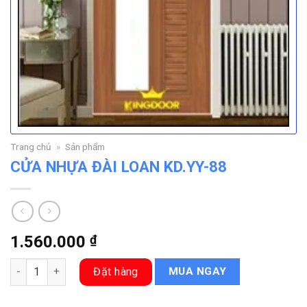
Trang chủ
»
Sản phẩm
CỬA NHỰA ĐÀI LOAN KD.YY-88
1.560.000
₫
CỬA NHỰA ĐÀI LOAN KD.YY-88 số lượng
Đặt hàng
MUA NGAY