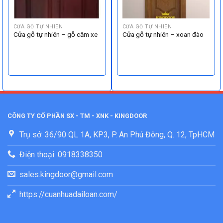
CỬA GỖ TỰ NHIÊN
CỬA GỖ TỰ NHIÊN
Cửa gỗ tự nhiên – gỗ căm xe
Cửa gỗ tự nhiên – xoan đào
CÔNG TY CỔ PHẦN SX - TM - XNK - KINGDOOR
Trụ sở: 36/90 QL 1A, KP3, P. An Phú Đông, Q. 12, TpHCM
Điện thoại: 0918338350
sales.kingdoor@gmail.com
https://cuanhuadailoan.com/