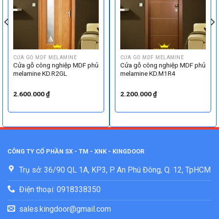
CỬA GỖ MDF MELAMINE
CỬA GỖ MDF MELAMINE
Cửa gỗ công nghiệp MDF phủ
Cửa gỗ công nghiệp MDF phủ
melamine KD.R2GL
melamine KD.M1R4
2.600.000
₫
2.200.000
₫
CÔNG TY CỔ PHẦN SX - TM - XNK - KINGDOOR
Trụ sở: 36/90 QL 1A, KP3, P. An Phú Đông, Q. 12, TpHCM
Điện thoại: 0918338350
sales.kingdoor@gmail.com