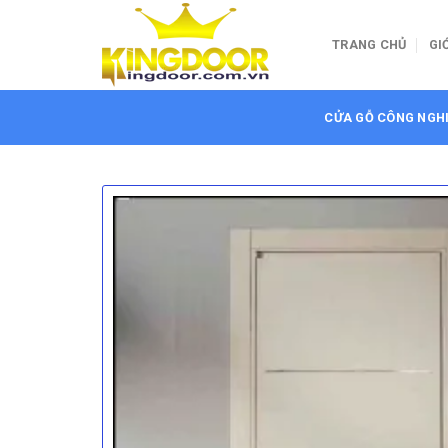
Bỏ
qua
TRANG CHỦ
GI
nội
dung
CỬA GỖ CÔNG NGH