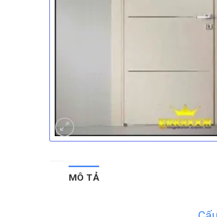
MÔ TẢ
Cấu