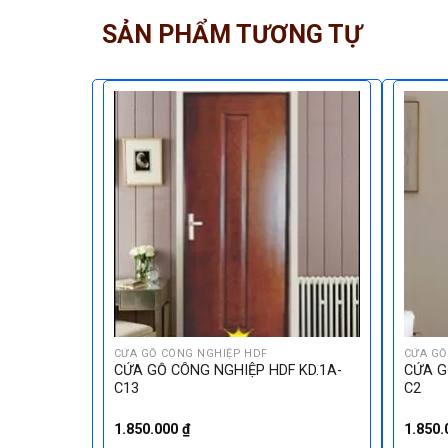
SẢN PHẨM TƯƠNG TỰ
CỬA GỖ CÔNG NGHIỆP HDF
CỬA GỖ
 KD.4A-C4
CỬA GỖ CÔNG NGHIỆP HDF KD.1A-
CỬA G
C13
C2
1.850.000
₫
1.850