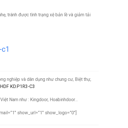
ẹ, tránh được tình trạng xệ bản lề và giảm tải
-c1
ng nghiệp và dân dụng như chung cư, Biệt thự,
p HDF KD.P1R3-C3
i Việt Nam như : Kingdoor, Hoabinhdoor…
il=”1″ show_url=”1″ show_logo=”0″]