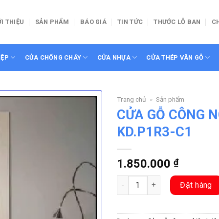
ỚI THIỆU
SẢN PHẨM
BÁO GIÁ
TIN TỨC
THƯỚC LỖ BAN
C
IỆP
CỬA CHỐNG CHÁY
CỬA NHỰA
CỬA THÉP VÂN GỖ
Trang chủ
»
Sản phẩm
CỬA GỖ CÔNG N
KD.P1R3-C1
1.850.000
₫
CỬA GỖ CÔNG NGHIỆP HDF KD.
Đặt hàng