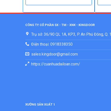
CÔNG TY CỔ PHẦN SX - TM - XNK - KINGDOOR
Trụ sở: 36/90 QL 1A, KP3, P. An Phú Đông, Q.
Điện thoại: 0918338350
sales.kingdoor@gmail.com
https://cuanhuadailoan.com/
XƯỞNG SẢN XUẤT 1