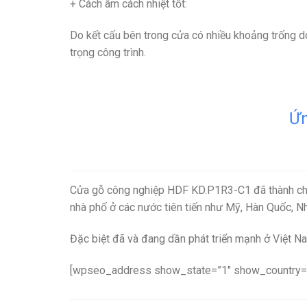
+ Cách âm cách nhiệt tốt
:
Do kết cấu bên trong cửa có nhiều khoảng trống do
trọng công trình.
Ứn
Cửa gỗ công nghiệp HDF KD.P1R3-C1
đã thành ch
nhà phố ở các nước tiên tiến như Mỹ, Hàn Quốc, 
Đặc biệt đã và đang dần phát triển mạnh ở Việt Na
[wpseo_address show_state=”1″ show_country=