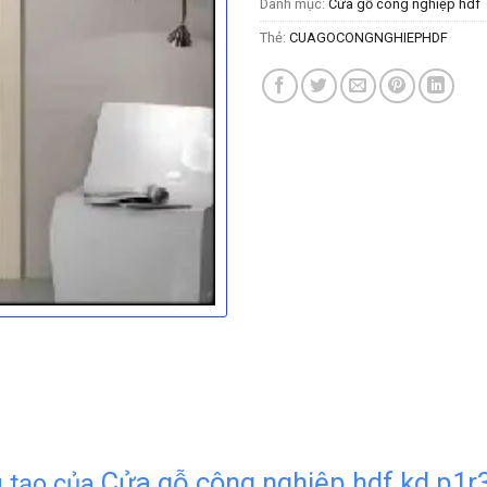
Danh mục:
Cửa gỗ công nghiệp hdf
Thẻ:
CUAGOCONGNGHIEPHDF
Cửa gỗ công nghiệp hdf kd.p1r
 tạo của