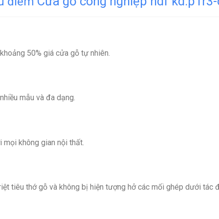
Cửa gỗ công nghiệp hdf kd.p1r3-
u điểm
 khoảng 50% giá cửa gỗ tự nhiên.
 nhiều mẫu và đa dạng.
 mọi không gian nội thất.
ệt tiêu thớ gỗ và không bị hiện tượng hở các mối ghép dưới tác độ