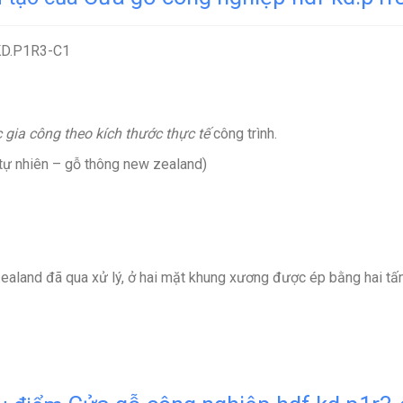
 KD.P1R3-C1
 gia công theo kích thước thực tế
công trình.
ự nhiên – gỗ thông new zealand)
aland đã qua xử lý, ở hai mặt khung xương được ép bằng hai tấ